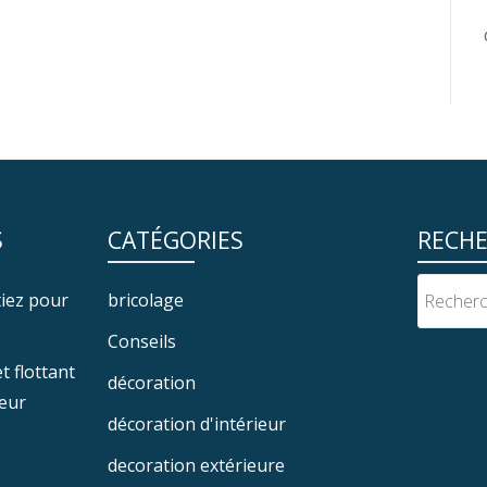
S
CATÉGORIES
RECH
ptiez pour
bricolage
Conseils
 flottant
décoration
ieur
décoration d'intérieur
s
decoration extérieure