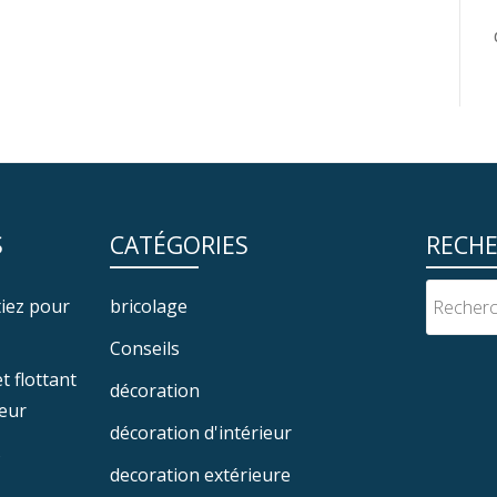
S
CATÉGORIES
RECH
ptiez pour
bricolage
Conseils
 flottant
décoration
ieur
décoration d'intérieur
s
decoration extérieure