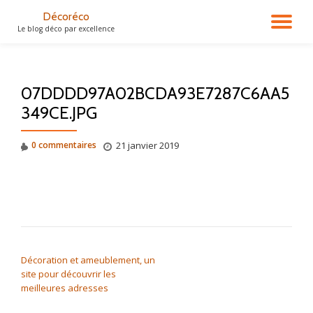
Décoréco
DÉ
Le blog déco par excellence
Aller
au
LA
contenu
07DDDD97A02BCDA93E7287C6AA5
NA
349CE.JPG
0 commentaires
21 janvier 2019
NAVIGATION DE L’ARTICLE
Décoration et ameublement, un
site pour découvrir les
meilleures adresses