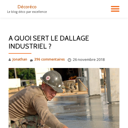
Décoréco
DÉ
Le blog déco par excellence
Aller
au
LA
contenu
A QUOI SERT LE DALLAGE
NA
INDUSTRIEL ?
Jonathan
396 commentaires
26 novembre 2018